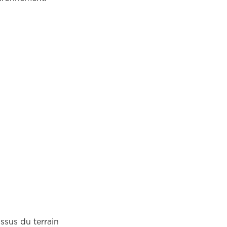
 et
80 véhicules
d'intervention géolocalisés
ssus du terrain