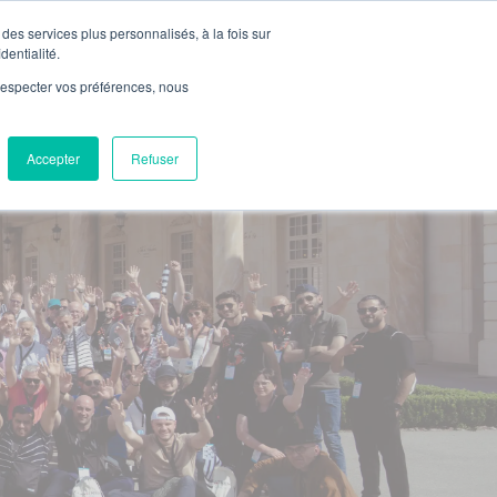


Nous rejoindre

Contact
des services plus personnalisés, à la fois sur
Actualités
dentialité.
e respecter vos préférences, nous
Notre réseau
Marchés
Réalisations
Accepter
Refuser