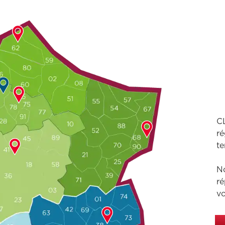
CL
ré
te
No
ré
vo