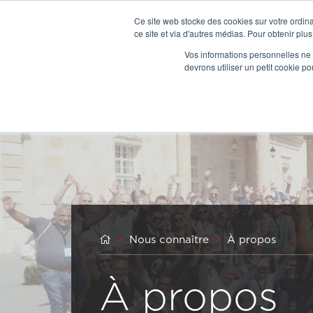
Ce site web stocke des cookies sur votre ordina
ce site et via d'autres médias. Pour obtenir plus
Vos informations personnelles ne f
devrons utiliser un petit cookie 



Nous connaître
À propos
À propos