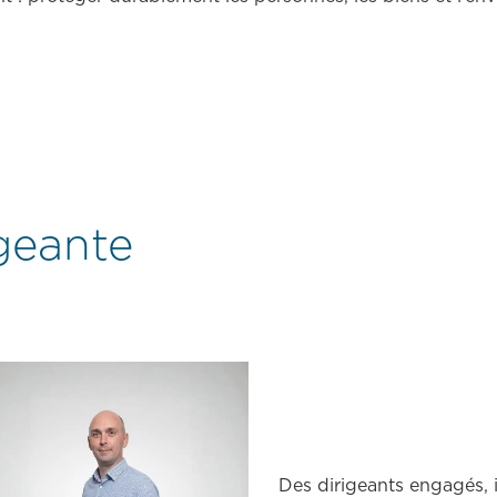
300
collaborateurs
12 agences
régionales
3 antennes
geante
Des dirigeants engagés, i