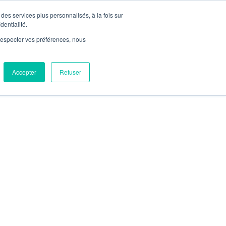


Nous rejoindre

Contact
des services plus personnalisés, à la fois sur
Actualités
dentialité.
e respecter vos préférences, nous
Notre réseau
Marchés
Réalisations
Accepter
Refuser