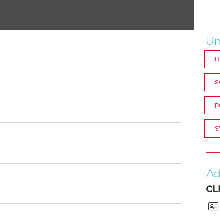
Un
D
S
P
S
Ad
CL
