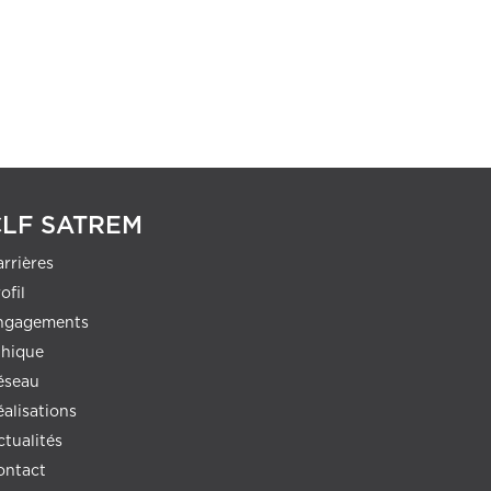
CLF SATREM
rrières
ofil
ngagements
thique
éseau
alisations
ctualités
ontact