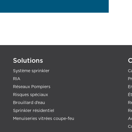
Solutions
Système sprinkler
Ca
RIA
Pr
Réseaux Pompiers
E
Risques spéciaux
É
Brouillard d’eau
R
Sprinkler résidentiel
Ré
Menuiseries vitrées coupe-feu
A
C