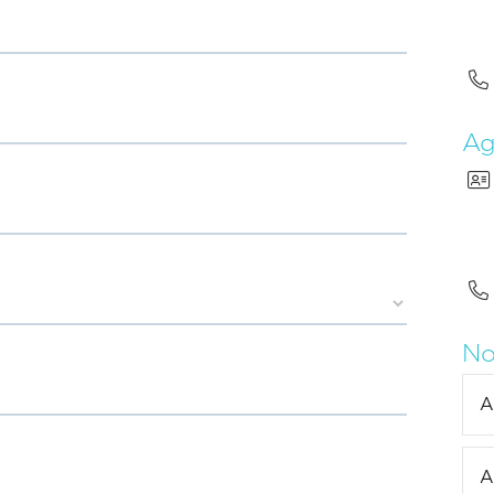

Ag


No
A
A