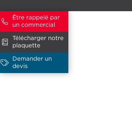
Être rappelé par

un commercial
Télécharger notre

plaquette
Demander un

devis