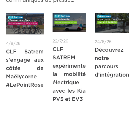
communiqués de presse...
22/7/26
24/6/26
4/8/26
CLF
Découvrez
CLF Satrem
SATREM
notre
s'engage aux
expérimente
parcours
côtés de
la mobilité
d'intégration
Maëlycorne
électrique
#LePointRose
avec les Kia
PV5 et EV3