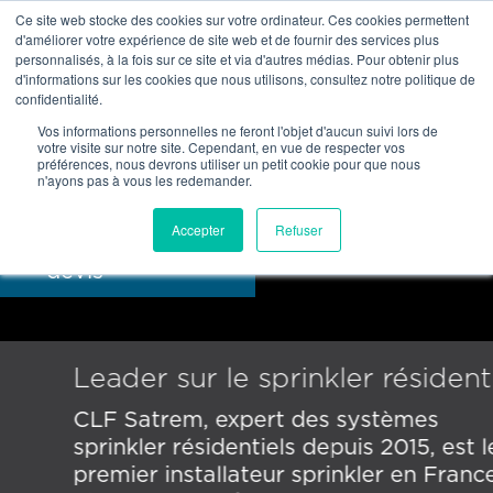
Ce site web stocke des cookies sur votre ordinateur. Ces cookies permettent
NOTRE RÉSEAU
d'améliorer votre expérience de site web et de fournir des services plus
personnalisés, à la fois sur ce site et via d'autres médias. Pour obtenir plus
d'informations sur les cookies que nous utilisons, consultez notre politique de
Être rappelé par
confidentialité.

un commercial
Vos informations personnelles ne feront l'objet d'aucun suivi lors de
votre visite sur notre site. Cependant, en vue de respecter vos
préférences, nous devrons utiliser un petit cookie pour que nous
Télécharger notre

n'ayons pas à vous les redemander.
plaquette
Accepter
Refuser
Demander un

devis
Leader sur le sprinkler résidentiel
CLF Satrem, expert des systèmes
sprinkler résidentiels depuis 2015, est le
premier installateur sprinkler en France à