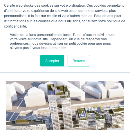
Ce site web stocke des cookies sur votre ordinateur. Ces cookies permettent
OUR NETWORK
d'améliorer votre expérience de site web et de fournir des services plus
personnalisés, à la fois sur ce site et via d'autres médias. Pour obtenir plus
d'informations sur les cookies que nous utilisons, consultez notre politique de
confidentialité.


Presse
Vos informations personnelles ne feront l'objet d'aucun suivi lors de
votre visite sur notre site. Cependant, en vue de respecter vos
préférences, nous devrons utiliser un petit cookie pour que nous
Schaeffersheim, le
4.6.2019
n'ayons pas à vous les redemander.
SVF remporte une commande de près d’un
Accepter
Refuser
million d’euros pour le futur siège de VINCI